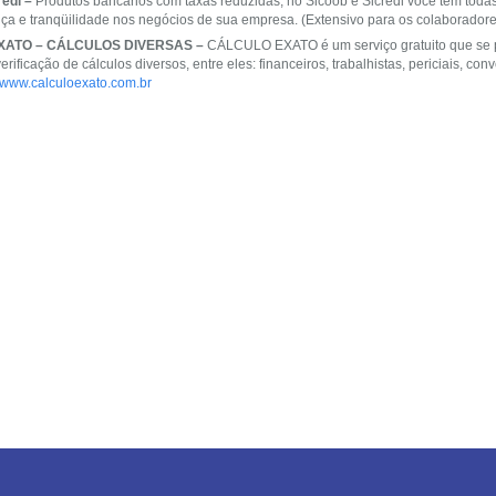
redi –
Produtos bancários com taxas reduzidas, no Sicoob e Sicredi você tem todas
ça e tranqüilidade nos negócios de sua empresa. (Extensivo para os colaborador
XATO – CÁLCULOS DIVERSAS –
CÁLCULO EXATO é um serviço gratuito que se p
erificação de cálculos diversos, entre eles: financeiros, trabalhistas, periciais, co
//www.calculoexato.com.br