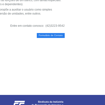
 as funções de um banco, com tarifas especiais.
es e dependentes).
ropõe a auxiliar o usuário como simples
nversão de unidades, entre outros.
Entre em contato conosco: (42)3223-9542
Formulário de Contato