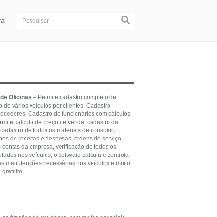
va
de Oficinas
– Permite cadastro completo de
ro de vários veículos por clientes, Cadastro
necedores, Cadastro de funcionários com cálculos
rmite calculo de preço de venda, cadastro da
 cadastro de todos os materiais de consumo,
pos de receitas e despesas, ordens de serviço,
s contas da empresa, verificação de todos os
utados nos veículos, o software calcula e controla
as manutenções necessárias nos veículos e muito
 gratuito.